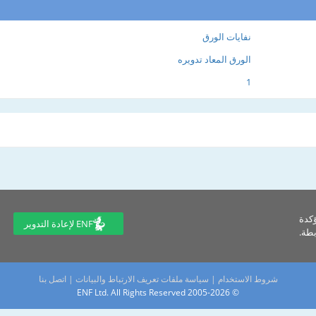
نفايات الورق
الورق المعاد تدويره
1
ؤكدة
ENF لإعادة التدوير
طة.
شروط الاستخدام
|
سياسة ملفات تعريف الارتباط والبيانات
|
اتصل بنا
© 2005-2026 ENF Ltd. All Rights Reserved