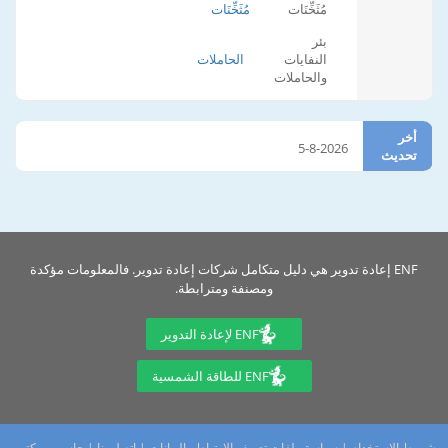
مُثَخِّنَات
مُثَخِّنَات
بئر
النفايات
الحاملات
والحاملات
أخر
5-8-2026
تحديث
ENF إعادة تدوير هي دليل متكامل شركات إعادة تدوير. فالمعلومات مؤكدة
ومصنفة ومترابطة.
ENF لإعادة التدوير
ENF للطاقة الشمسية
شروط الاستخدام
|
سياسة ملفات تعريف الارتباط والبيانات
|
اتصل بنا
|
حاسوب مكتبي