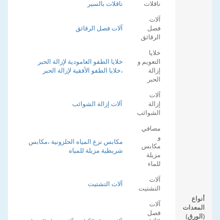
ناقلات
ناقلات بالسير
آلات
فصل
آلات فصل الرقائق
الرقائق
خلايا
التعويم و
خلايا الطفو العامودية لإزالة الحبر
إزالة
،خلايا الطفو الأفقية لإزالة الحبر
الحبر
آلات
إزالة
آلات إزالة الشوائب
الشوائب
مصافي
و
مكابس نزع المياه الحلزونية ،مكابس
مكابس
شريطية مزيلة للمياه
مزيلة
للماء
آلات
آلات التشتيت
التشتيت
أنواع
آلات
المعدات
فصل
(الورق)