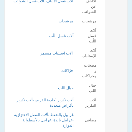
الألياف
آلات فصل الألياف ،آلات فصل الشوائب
عن
الشوائب
مرشحات
مرشحات
آلات
غسل
آلات غسل اللّب
اللّب
آلات
آلات استلباب مستمر
الإستلباب
مضخات
و
حرّاكات
مِحراكات
حبال
حبال اللب
اللب
آلات
آلات تكرير أحادية القرص ،آلات تكرير
التكرير
بأقراص متعددة
غرابيل بالضغط ،آلات الفصل الاهتزازية
مصافي
،غرابيل نابذة ،غرابيل بالأسطوانة
الدوارة