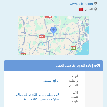
www.tgjixie.com
الصين
آلات إعادة التدوير تفاصيل العمل
أبراج
وأنظمة
أبراج التبييض
التبييض
آلات
آلات تنظيف عالي الكثافة نابذة ،آلات
تنظيف
تنظيف منخفض الكثافة نابذة
نابذة