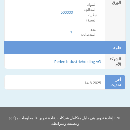
الورق
المواد
المعالجة
500000
(طن/
السنة):
عدد
1
المحطات:
عامة
الشركة
Perlen Industrieholding AG
الأم
أخر
14-8-2025
تحديث
ENF إعادة تدوير هي دليل متكامل شركات إعادة تدوير. فالمعلومات مؤكدة
ومصنفة ومترابطة.