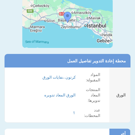
محطة إعادة التدوير تفاصيل العمل
المواد
كرتون ،نفايات الورق
المقبولة:
المنتجات
الورق
المعاد
الورق المعاد تدويره
تدويرها:
عدد
1
المحطات:
أخر