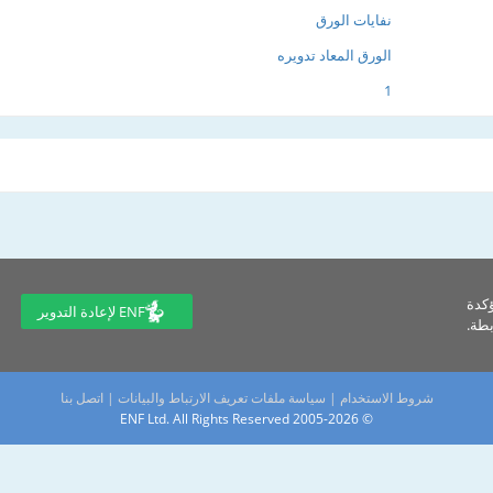
نفايات الورق
الورق المعاد تدويره
1
ؤكدة
ENF لإعادة التدوير
طة.
شروط الاستخدام
|
سياسة ملفات تعريف الارتباط والبيانات
|
اتصل بنا
© 2005-2026 ENF Ltd. All Rights Reserved