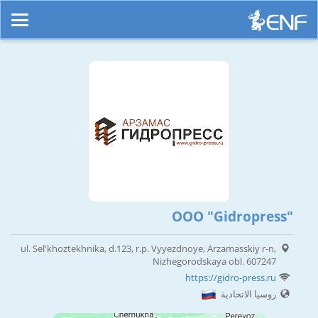
OOO "Gidropress"
ul. Sel'khoztekhnika, d.123, r.p. Vyyezdnoye, Arzamasskiy r-n,
Nizhegorodskaya obl. 607247
https://gidro-press.ru
روسيا الاتحادية