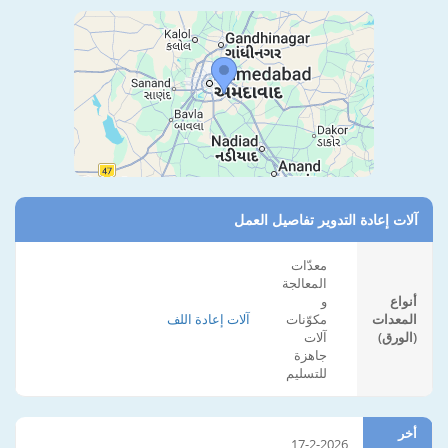
آلات إعادة التدوير تفاصيل العمل
معدّات
المعالجة
أنواع
و
المعدات
مكوّنات
آلات إعادة اللف
(الورق)
آلات
جاهزة
للتسليم
أخر
17-2-2026