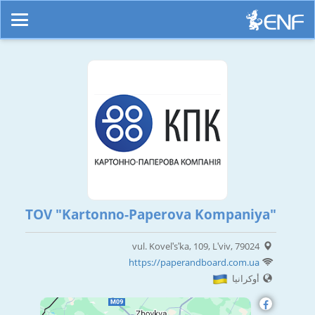
TOV "Kartonno-Paperova Kompaniya"
vul. Kovelʹsʹka, 109, Lʹviv, 79024
https://paperandboard.com.ua
أوكرانيا