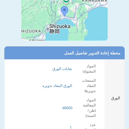
محطة إعادة التدوير تفاصيل العمل
المواد
نفايات الورق
المقبولة:
المنتجات
المعاد
الورق المعاد تدويره
تدويرها:
الورق
المواد
المعالجة
48000
(طن/
السنة):
عدد
1