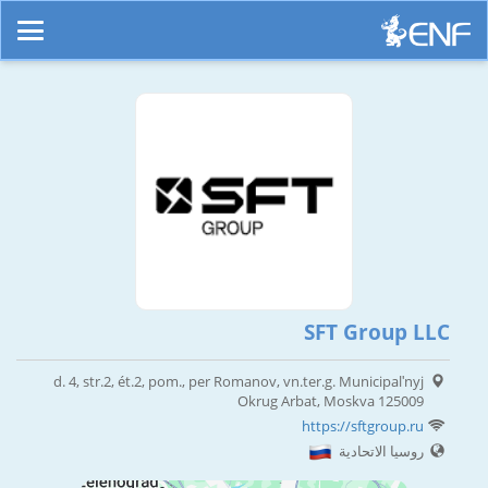
SFT Group LLC
d. 4, str.2, ét.2, pom., per Romanov, vn.ter.g. Municipalʹnyj
Okrug Arbat, Moskva 125009
https://sftgroup.ru
روسيا الاتحادية