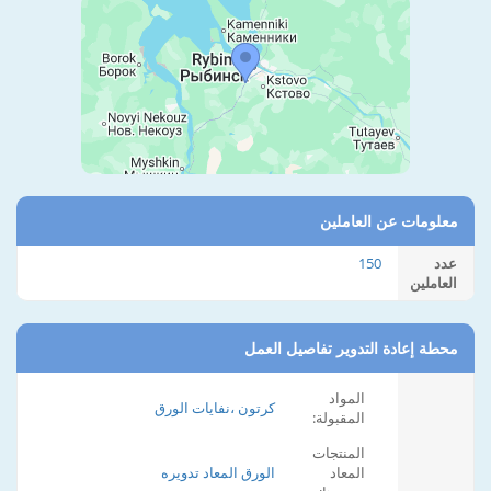
معلومات عن العاملين
عدد
150
العاملين
محطة إعادة التدوير تفاصيل العمل
المواد
كرتون ،نفايات الورق
المقبولة:
المنتجات
المعاد
الورق المعاد تدويره