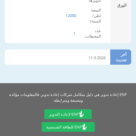
تدويرها:
الورق
السعة
(طن/
12000
السنة):
عدد
1
المحطات:
أخر
11-3-2026
تحديث
ENF إعادة تدوير هي دليل متكامل شركات إعادة تدوير. فالمعلومات مؤكدة
ومصنفة ومترابطة.
ENF لإعادة التدوير
ENF للطاقة الشمسية