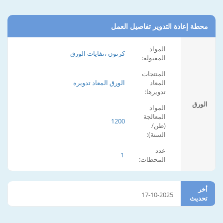
محطة إعادة التدوير تفاصيل العمل
المواد
كرتون ،نفايات الورق
المقبولة:
المنتجات
المعاد
الورق المعاد تدويره
تدويرها:
الورق
المواد
المعالجة
1200
(طن/
السنة):
عدد
1
المحطات:
أخر
17-10-2025
تحديث