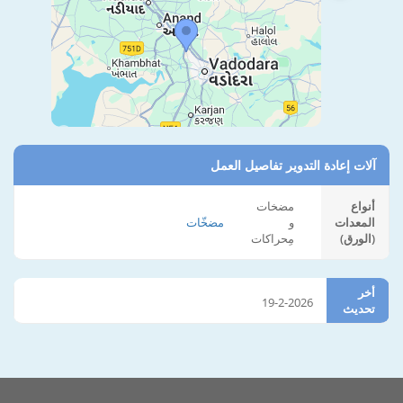
آلات إعادة التدوير تفاصيل العمل
أنواع
مضخات
المعدات
و
مضخّات
(الورق)
مِحراكات
أخر
19-2-2026
تحديث